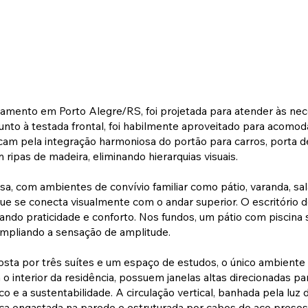
eamento em Porto Alegre/RS, foi projetada para atender às nec
unto à testada frontal, foi habilmente aproveitado para acomod
cam pela integração harmoniosa do portão para carros, porta de
pas de madeira, eliminando hierarquias visuais.
, com ambientes de convívio familiar como pátio, varanda, sala
que se conecta visualmente com o andar superior. O escritório d
do praticidade e conforto. Nos fundos, um pátio com piscina s
 ampliando a sensação de amplitude.
osta por três suítes e um espaço de estudos, o único ambient
 o interior da residência, possuem janelas altas direcionadas 
o e a sustentabilidade. A circulação vertical, banhada pela luz 
a engastada na parede e estruturada por cabos de aço presos n