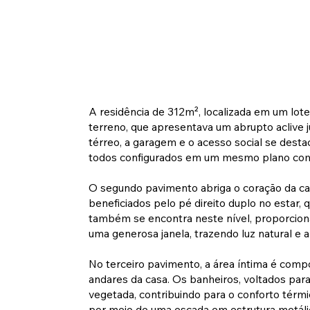
A residência de 312m², localizada em um lot
terreno, que apresentava um abrupto aclive j
térreo, a garagem e o acesso social se desta
todos configurados em um mesmo plano com ri
O segundo pavimento abriga o coração da casa
beneficiados pelo pé direito duplo no estar, 
também se encontra neste nível, proporcionan
uma generosa janela, trazendo luz natural e
No terceiro pavimento, a área íntima é comp
andares da casa. Os banheiros, voltados para
vegetada, contribuindo para o conforto térmic
por meio de uma escada em estrutura metálic